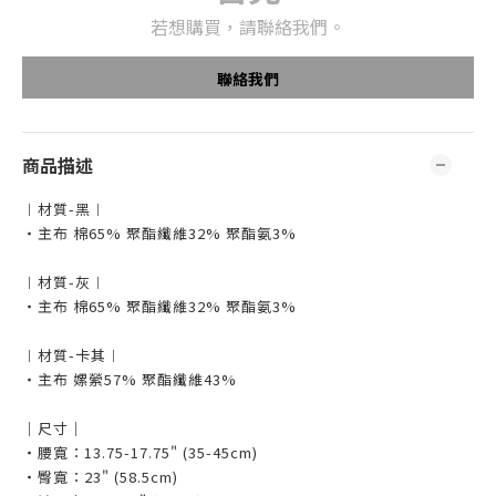
若想購買，請聯絡我們。
聯絡我們
商品描述
︱材質-黑︱
・主布 棉65% 聚酯纖維32% 聚酯氨3%
︱材質-灰︱
・主布 棉65% 聚酯纖維32% 聚酯氨3%
︱材質-卡其︱
・主布 嫘縈57% 聚酯纖維43%
｜尺寸｜
・腰寬：13.75-17.75" (35-45cm)
・臀寬：23" (58.5cm)