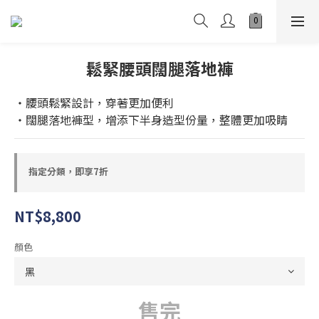
鬆緊腰頭闊腿落地褲
・腰頭鬆緊設計，穿著更加便利
・闊腿落地褲型，增添下半身造型份量，整體更加吸睛
指定分類，即享7折
NT$8,800
顏色
售完