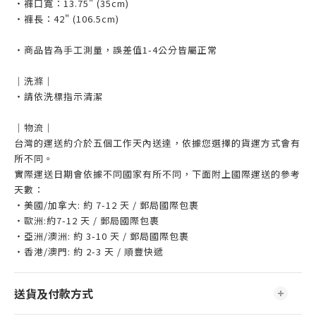
・褲口寬：13.75" (35cm)
・褲長：42" (106.5cm)
・商品皆為手工測量，誤差值1-4公分皆屬正常
｜洗滌｜
・請依洗標指示清潔
｜物流｜
台灣的運送約介於五個工作天內送達，依據您選擇的貨運方式會有
所不同。
實際運送日期會依據不同國家有所不同，下面附上國際運送的參考
天數：
・美國/加拿大: 約 7-12 天 / 郵局國際包裹
・歐洲:約7-12 天 / 郵局國際包裹
・亞洲/澳洲: 約 3-10 天 / 郵局國際包裹
・香港/澳門: 約 2-3 天 / 順豐快遞
送貨及付款方式