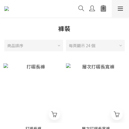
褲裝
商品排序
每頁顯示 24 個
打褶長褲
層次打褶長寬褲