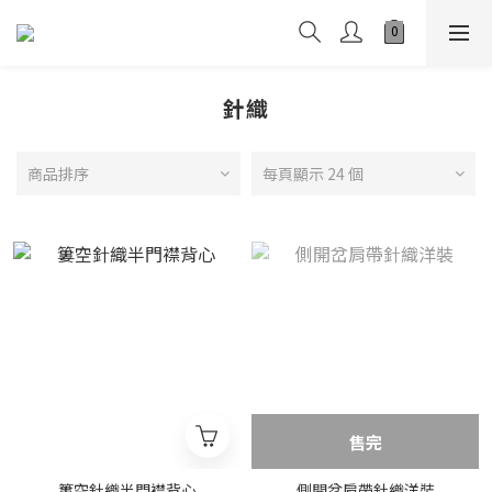
針織
商品排序
每頁顯示 24 個
售完
簍空針織半門襟背心
側開岔肩帶針織洋裝