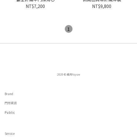
NT$7,200
NT$9,800
1
2020 © 甫月fuyue
Brand
門市資訊
Public
Service