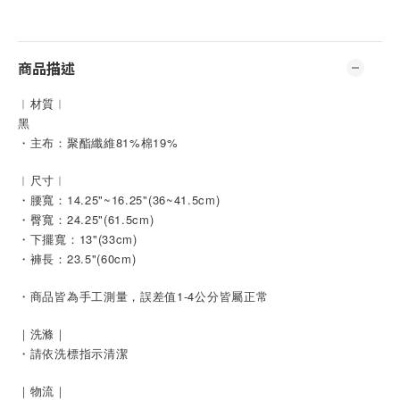
商品描述
︱材質︱
黑
・主布：聚酯纖維81%棉19%
︱尺寸︱
・腰寬：14.25"~16.25"(36~41.5cm)
・臀寬：24.25"(61.5cm)
・下擺寬：13"(33cm)
・褲長：23.5"(60cm)
・商品皆為手工測量，誤差值1-4公分皆屬正常
｜洗滌｜
・請依洗標指示清潔
｜物流｜