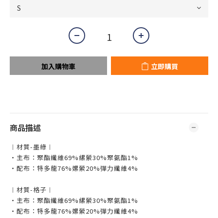
加入購物車
立即購買
商品描述
︱材質-墨綠︱
・主布：聚酯纖維69%縲縈30%聚氨酯1%
・配布：特多龍76%嫘縈20%彈力纖維4%
︱材質-格子︱
・主布：聚酯纖維69%縲縈30%聚氨酯1%
・配布：特多龍76%嫘縈20%彈力纖維4%