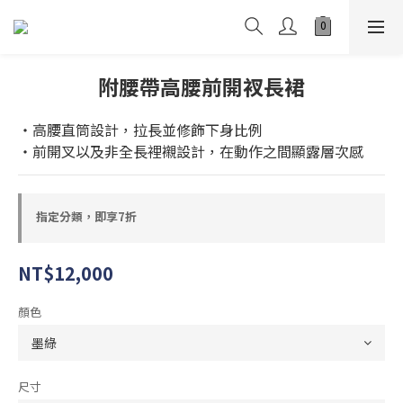
附腰帶高腰前開衩長裙
・高腰直筒設計，拉長並修飾下身比例
・前開叉以及非全長裡襯設計，在動作之間顯露層次感
指定分類，即享7折
NT$12,000
顏色
尺寸