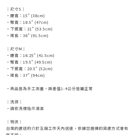
｜尺寸S｜
・腰寬：15" (38cm)
・臀寬：18.5" (47cm)
・下擺寬：21" (53.5cm)
・裙長：36" (91.5cm)
｜尺寸M｜
・腰寬：16.25" (41.5cm)
・臀寬：19.5" (49.5cm)
・下擺寬：20.5" (52cm)
・裙長：37" (94cm)
・商品皆為手工測量，誤差值1-4公分皆屬正常
｜洗滌｜
・請依洗標指示清潔
｜物流｜
台灣的運送約介於五個工作天內送達，依據您選擇的貨運方式會有
所不同。