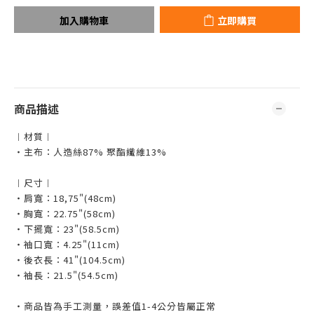
加入購物車
立即購買
商品描述
︱材質︱
・主布：人造絲87% 聚酯纖維13%
︱尺寸︱
・肩寬：18,75"(48cm)
・胸寬：22.75"(58cm)
・下擺寬：23"(58.5cm)
・袖口寬：4.25"(11cm)
・後衣長：41"(104.5cm)
・袖長：21.5"(54.5cm)
・商品皆為手工測量，誤差值1-4公分皆屬正常