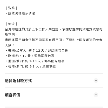
｜洗滌｜
・請依洗標指示清潔
｜物流｜
台灣的運送約介於五個工作天內送達，依據您選擇的貨運方式會有
所不同。
實際運送日期會依據不同國家有所不同，下面附上國際運送的參考
天數：
・美國/加拿大: 約 7-12 天 / 郵局國際包裹
・歐洲:約7-12 天 / 郵局國際包裹
・亞洲/澳洲: 約 3-10 天 / 郵局國際包裹
・香港/澳門: 約 2-3 天 / 順豐快遞
送貨及付款方式
顧客評價