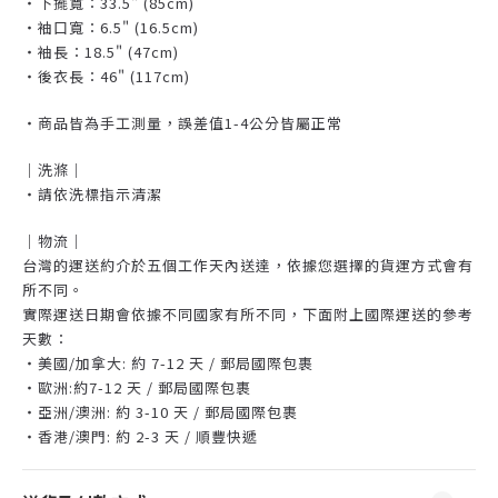
・下擺寬：33.5" (85cm)
・袖口寬：6.5" (16.5cm)
・袖長：18.5" (47cm)
・後衣長：46" (117cm)
・商品皆為手工測量，誤差值1-4公分皆屬正常
｜洗滌｜
・請依洗標指示清潔
｜物流｜
台灣的運送約介於五個工作天內送達，依據您選擇的貨運方式會有
所不同。
實際運送日期會依據不同國家有所不同，下面附上國際運送的參考
天數：
・美國/加拿大: 約 7-12 天 / 郵局國際包裹
・歐洲:約7-12 天 / 郵局國際包裹
・亞洲/澳洲: 約 3-10 天 / 郵局國際包裹
・香港/澳門: 約 2-3 天 / 順豐快遞