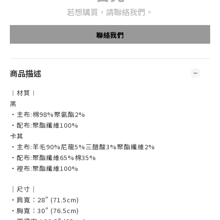
若想購買，請聯絡我們。
聯絡我們
商品描述
︱材質︱
黑
・主布:棉98%聚氨酯2%
・配布:聚酯纖維100%
卡其
・主布:羊毛90%尼龍5%三醋酸3%聚酯纖維2%
・配布:聚酯纖維65%棉35%
・裡布:聚酯纖維100%
｜尺寸｜
・肩寬：28" (71.5cm)
・胸寬：30" (76.5cm)