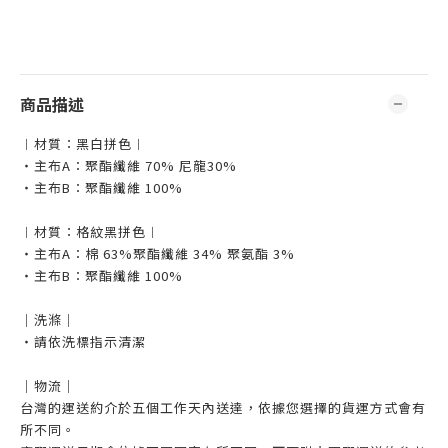
商品描述
︱材質：黑白拼色︱
・主布A：聚酯纖維 70% 尼龍30%
・主布B：聚酯纖維 100%
︱材質：格紋黑拼色︱
・主布A：棉 63%聚酯纖維 34% 聚氨酯 3%
・主布B：聚酯纖維 100%
｜洗滌｜
・請依洗標指示清潔
｜物流｜
台灣的運送約介於五個工作天內送達，依據您選擇的貨運方式會有
所不同。