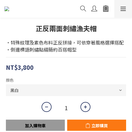
正反兩面刺繡漁夫帽
・特殊紋理及素色布料正反拼接，可依穿著風格選擇搭配
・側邊標語刺繡點綴簡約百搭帽型
NT$3,800
顏色
加入購物車
立即購買