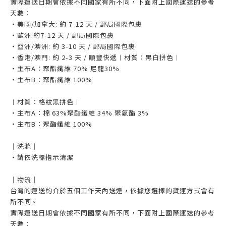
實際運送日期會依據不同國家有所不同，下面附上國際運送的參考
天數：
・美國/加拿大: 約 7-12 天 / 郵局國際包裹
・歐洲:約7-12 天 / 郵局國際包裹
・亞洲/澳洲: 約 3-10 天 / 郵局國際包裹
・香港/澳門: 約 2-3 天 / 順豐快遞︱材質：黑白拼色︱
・主布A：聚酯纖維 70% 尼龍30%
・主布B：聚酯纖維 100%
︱材質：格紋黑拼色︱
・主布A：棉 63%聚酯纖維 34% 聚氨酯 3%
・主布B：聚酯纖維 100%
｜洗滌｜
・請依洗標指示清潔
｜物流｜
台灣的運送約介於五個工作天內送達，依據您選擇的貨運方式會有
所不同。
實際運送日期會依據不同國家有所不同，下面附上國際運送的參考
天數：