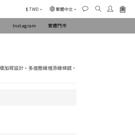
$
TWD
繁體中文
k
Instagram
實體門市
立即購買
版加衩設計，多道壓線增添線條感，