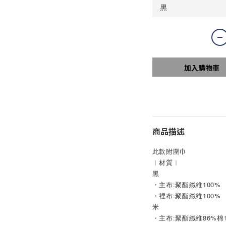
加入購物車
商品描述
此款附圍巾
︱材質︱
黑
・主布:聚酯纖維100%
・裡布:聚酯纖維100%
米
・主布:聚酯纖維86%棉