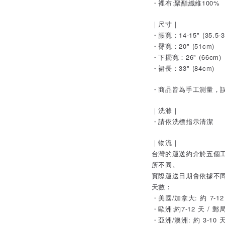
・裡布:聚酯纖維100%
｜尺寸｜
・腰寬：14-15" (35.5-3
・臀寬：20" (51cm)
・下擺寬：26" (66cm)
・裙長：33" (84cm)
・商品皆為手工測量，誤
｜洗滌｜
・請依洗標指示清潔
｜物流｜
台灣的運送約介於五個
所不同。
實際運送日期會依據不
天數：
・美國/加拿大: 約 7-1
・歐洲:約7-12 天 / 
・亞洲/澳洲: 約 3-10