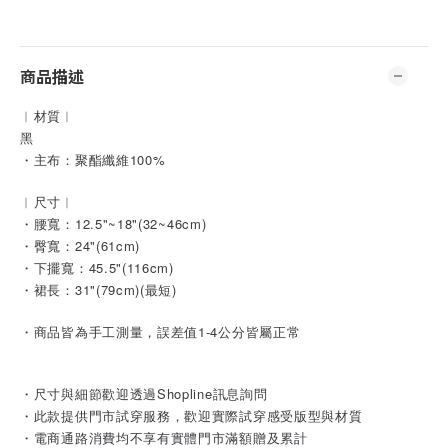
商品描述
︱材質︱
黑
・主布：聚酯纖維100%
︱尺寸︱
・腰寬：12.5"~18"(32~46cm)
・臀寬：24"(61cm)
・下擺寬：45.5"(116cm)
・裙長：31"(79cm)(最短)
・商品皆為手工測量，誤差值1-4公分皆屬正常
・尺寸與細節歡迎透過Shopline訊息詢問
・此款提供門市試穿服務，歡迎實際試穿感受版型與材質
・電商通路消費均不享有實體門市滿額贈及累計