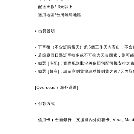
-
配送天數/ 3天以上
- 適用地區/台灣離島地區
• 出貨說明
- 下單後（不含訂購當天), 約5個工作天內寄出，不含例假
- 若節慶假日遇訂單較多或不可抗力天災因素，則可
- 如選 [宅配]：實際配送狀況將依照宅配司機安排之
- 如選 [超商]：請留意到貨簡訊並於到貨之後7天
[Overseas / 海外運送]
• 付款方式
- 信用卡 ( 台新銀行 - 支援國內外銀聯卡, Visa, Maste