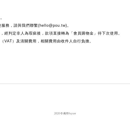
送。
，請與我們聯繫(hello@pou.tw)。
員，經判定非人為瑕疵後，款項直接轉為「會員購物金」待下次使用。
（VAT）及清關費用，相關費用由收件人自行負擔。
2020 © 甫月fuyue