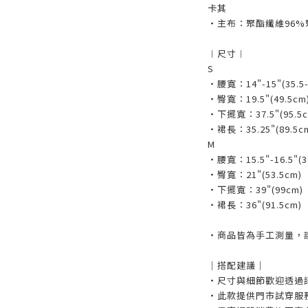
卡其
・主布：聚酯纖維96%
︱尺寸︱
S
・腰寬：14"-15"(35.5-
・臀寬：19.5"(49.5cm
・下擺寬：37.5"(95.5c
・裙長：35.25"(89.5c
M
・腰寬：15.5"-16.5"(3
・臀寬：21"(53.5cm)
・下擺寬：39"(99cm)
・裙長：36"(91.5cm)
・商品皆為手工測量，誤
｜搭配建議｜
・尺寸與細節歡迎透過
・此款提供門市試穿服