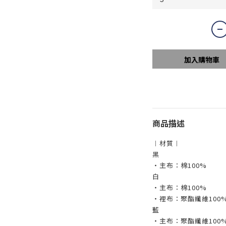
加入購物車
商品描述
︱材質︱
黑
・主布：棉100%
白
・主布：棉100%
・裡布：聚酯纖維100
藍
・主布：聚酯纖維100