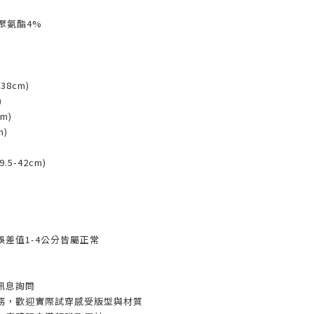
聚氨酯4%
38cm)
)
m)
m)
9.5-42cm)
差值1-4公分皆屬正常
訊息詢問
務，歡迎實際試穿感受版型與材質