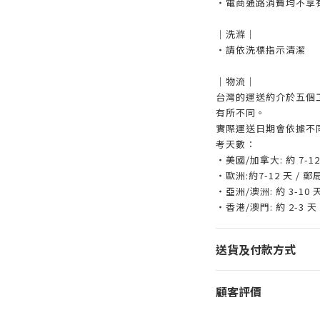
・電商通路消費均不享
｜洗滌｜
・請依洗標指示清潔
｜物流｜
台灣的運送約介於五個
有所不同。
實際運送日期會依據不
考天數：
・美國/加拿大: 約 7-1
・歐洲:約7-12 天 / 
・亞洲/澳洲: 約 3-10
・香港/澳門: 約 2-3 天
送貨及付款方式
顧客評價