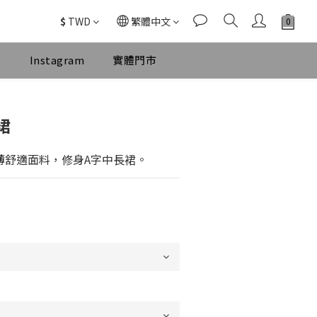
$
TWD
繁體中文
k
Instagram
實體門市
立即購買
裙
薄舒適面料，修身A字中長裙。