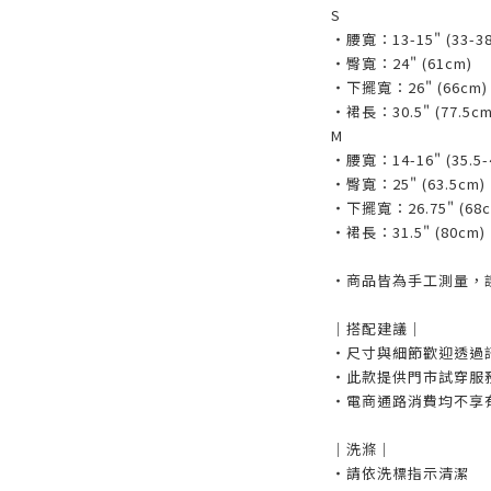
S
・腰寬：13-15" (33-3
・臀寬：24" (61cm)
・下擺寬：26" (66cm)
・裙長：30.5" (77.5cm
M
・腰寬：14-16" (35.5-
・臀寬：25" (63.5cm)
・下擺寬：26.75" (68c
・裙長：31.5" (80cm)
・商品皆為手工測量，誤
｜搭配建議｜
・尺寸與細節歡迎透過
・此款提供門市試穿服
・電商通路消費均不享
｜洗滌｜
・請依洗標指示清潔