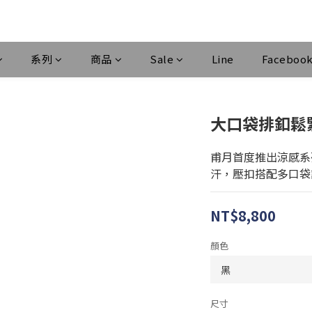
系列
商品
Sale
Line
Faceboo
大口袋排釦鬆
甫月首度推出涼感系
汗，壓扣搭配多口袋
NT$8,800
顏色
尺寸