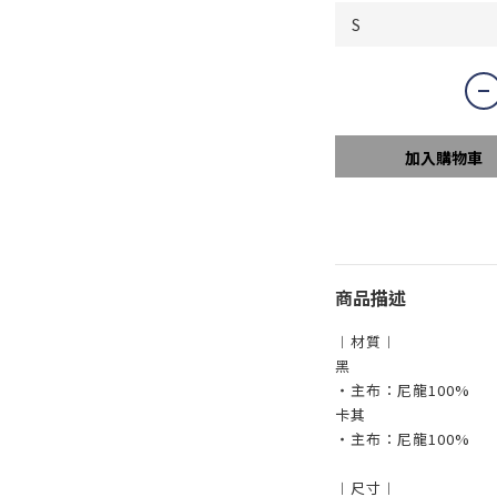
加入購物車
商品描述
︱材質︱
黑
・主布：尼龍100%
卡其
・主布：尼龍100%
︱尺寸︱