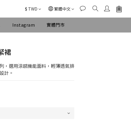
$
TWD
繁體中文
k
Instagram
實體門市
立即購買
緊裙
列，選用涼感機能面料，輕薄透氣排
設計。