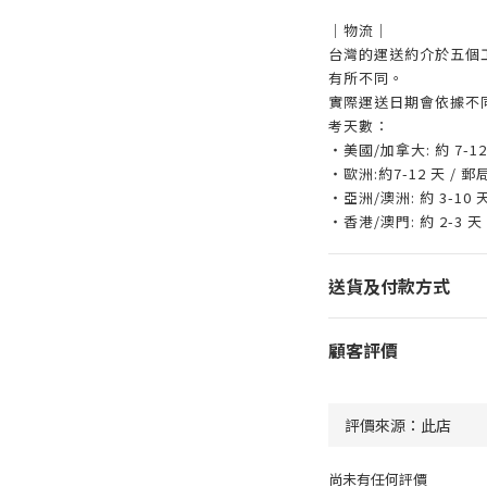
｜物流｜
台灣的運送約介於五個
有所不同。
實際運送日期會依據不
考天數：
・美國/加拿大: 約 7-1
・歐洲:約7-12 天 / 
・亞洲/澳洲: 約 3-10
・香港/澳門: 約 2-3 天
送貨及付款方式
顧客評價
尚未有任何評價