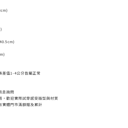
8cm)
)
40.5cm)
m)
差值1-4公分皆屬正常
訊息詢問
務，歡迎實際試穿感受版型與材質
有實體門市滿額贈及累計