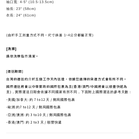
: 4-5” (10.5-13.5cm)
袖口寬
: 23” (58cm)
袖長
: 24” (61cm)
衣長
由於手工測量方式不同，尺寸誤差
公分都屬正常
(
1~4
)
[
洗滌
]
請依洗標指示清潔。
運送期間
[
]
台灣的運送約介於五個工作天內送達，依據您選擇的貨運方式會有所不同。
國際運送將會以中華郵政的國際包裹為主
香港
澳門
中國將會以順豐快遞為
(
/
/
主
)
，實際運送日期會依據不同國家有所不同，下面附上國際運送的參考天數：
-
/
:
7 to12
/
美國
加拿大
約
天
郵局國際包裹
-
:
7 to12
/
歐洲
約
天
郵局國際包裹
-
/
:
3 to10
/
亞洲
澳洲
約
天
郵局國際包裹
-
/
:
2 to3
/
香港
澳門
約
天
順豐快遞