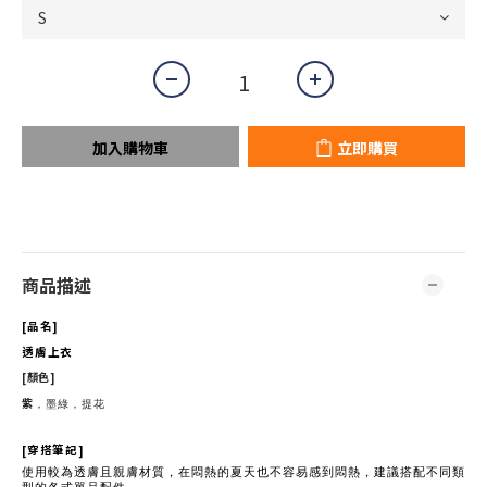
加入購物車
立即購買
商品描述
[
品名
]
透膚上衣
[
顏色
]
紫
，墨綠，提花
[
穿搭筆記
]
使用較為透膚且親膚材質，在悶熱的夏天也不容易感到悶熱，建議搭配不同類