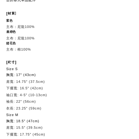
型的各式單品配件
[
材質］
紫色
100%
主布：尼龍
墨綠色
100%
主布：尼龍
提花色
100%
主布：棉
[
尺寸
]
Size S
: 17” (43cm)
胸寬
: 14.75” (37.5cm)
肩寬
: 16.5” (42cm)
下擺寬
: 4-5” (10-13cm)
袖口寬
: 22” (56cm)
袖長
: 23.25” (59cm)
衣長
Size M
: 18.5” (47cm)
胸寬
: 15.5” (39.5cm)
肩寬
: 17.75” (45cm)
下擺寬