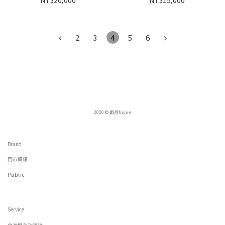
NT$20,000
NT$15,000
2
3
4
5
6
2020 © 甫月fuyue
Brand
門市資訊
Public
Service