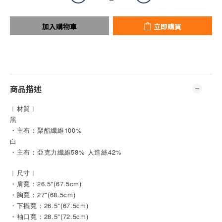
加入購物車
立即購買
商品描述
︱材質︱
黑
・主布：聚酯纖維100%
白
・主布：亞克力纖維58% 人造絲42%
︱尺寸︱
・肩寬：26.5"(67.5cm)
・胸寬：27"(68.5cm)
・下擺寬：26.5"(67.5cm)
・袖口寬：28.5"(72.5cm)