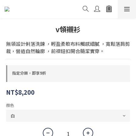
v領襯衫
無領設計俐落洗鍊 ，輕盈柔軟布料觸感細膩 ，寬鬆落肩剪
裁，營造自然輪廓 ，前襟鈕扣開合簡潔實穿。
指定分類，即享9折
NT$8,200
顏色