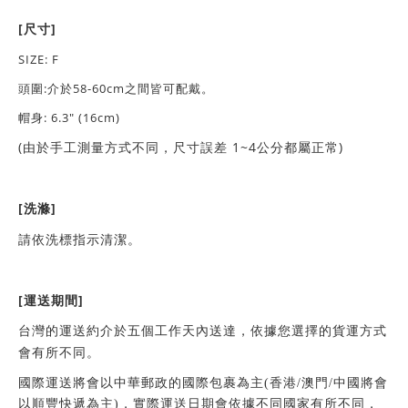
[
]
尺寸
SIZE: F
頭圍:介於58-60cm之間皆可配戴。
帽身: 6.3" (16cm)
(
1~4
)
由於手工測量方式不同，尺寸誤差
公分都屬正常
[
]
洗滌
請依洗標指示清潔。
[
]
運送期間
台灣的運送約介於五個工作天內送達，依據您選擇的貨運方式
會有所不同。
國際運送將會以中華郵政的國際包裹為主
(
香港
/
澳門
/
中國將會
以順豐快遞為主
)
，實際運送日期會依據不同國家有所不同，