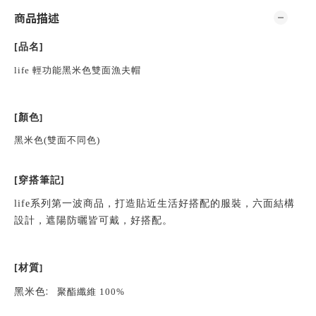
商品描述
[
]
品名
life 輕功能黑米色雙面漁夫帽
[
]
顏色
黑米色(雙面不同色)
[
]
穿搭筆記
life
系列第一波商品，打造貼近生活好搭配的服裝，六面結構
設計，遮陽防曬皆可戴，好搭配。
[
]
材質
:
黑米色
聚酯纖維 100%