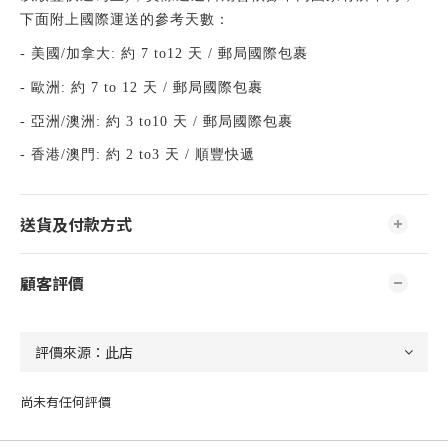
下面附上國際運送的參考天數：
-
美國
/
加拿大
:
約
7 to12
天
/
郵局國際包裹
-
歐洲
:
約
7 to 12
天
/
郵局國際包裹
-
亞洲
/
澳洲
:
約
3 to10
天
/
郵局國際包裹
-
香港
/
澳門
:
約
2 to3
天
/
順豐快遞
送貨及付款方式
顧客評價
尚未有任何評價