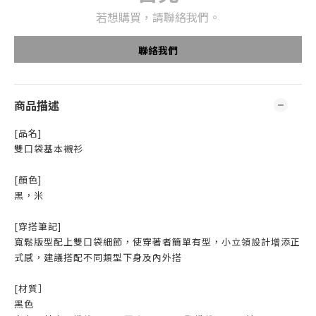
若想購買，請聯絡我們。
聯絡我們
商品描述
[品名]
雙口袋基本襯衫
[顏色]
黑，米
[穿搭筆記]
寬鬆版型配上雙口袋細節，使穿著者簡單有型，小立領設計增添正
式感，建議搭配不同類型下身及內外搭
[材質］
黑色