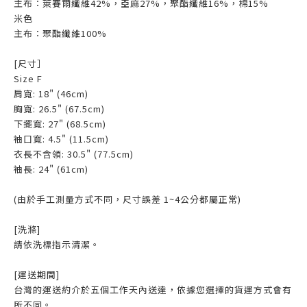
主布：萊賽爾纖維42%，亞麻27%，聚酯纖維16%，棉15%
米色
主布：聚酯纖維100%
[尺寸］
Size F
肩寬: 18" (46cm)
胸寬: 26.5" (67.5cm)
下擺寬: 27" (68.5cm)
袖口寬: 4.5" (11.5cm)
衣長不含領: 30.5" (77.5cm)
袖長: 24" (61cm)
(由於手工測量方式不同，尺寸誤差 1~4公分都屬正常)
[洗滌]
請依洗標指示清潔。
[運送期間]
台灣的運送約介於五個工作天內送達，依據您選擇的貨運方式會有
所不同。