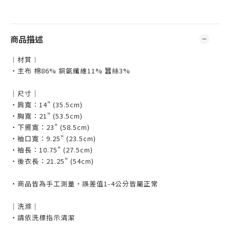
商品描述
︱材質︱
・主布 棉86% 銅氨纖維11% 蠶絲3%
｜尺寸｜
・肩寬：14" (35.5cm)
・胸寬：21" (53.5cm)
・下擺寬：23" (58.5cm)
・袖口寬：9.25" (23.5cm)
・袖長：10.75" (27.5cm)
・後衣長：21.25" (54cm)
・商品皆為手工測量，誤差值1-4公分皆屬正常
｜洗滌｜
・請依洗標指示清潔