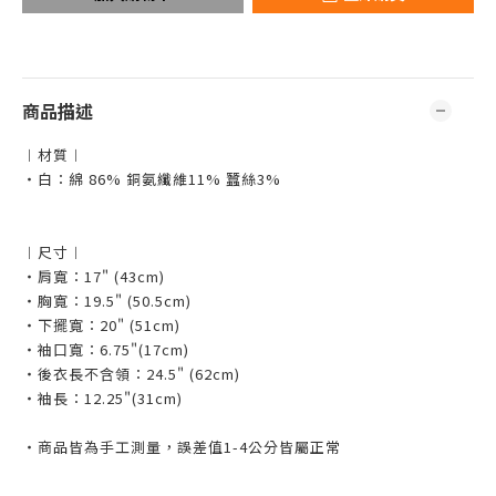
商品描述
︱材質︱
・白：綿 86% 銅氨纖維11% 蠶絲3%
︱尺寸︱
・肩寬：17" (43cm)
・胸寬：19.5" (50.5cm)
・下擺寬：20" (51cm)
・袖口寬：6.75"(17cm)
・後衣長不含領：24.5" (62cm)
・袖長：12.25"(31cm)
・商品皆為手工測量，誤差值1-4公分皆屬正常