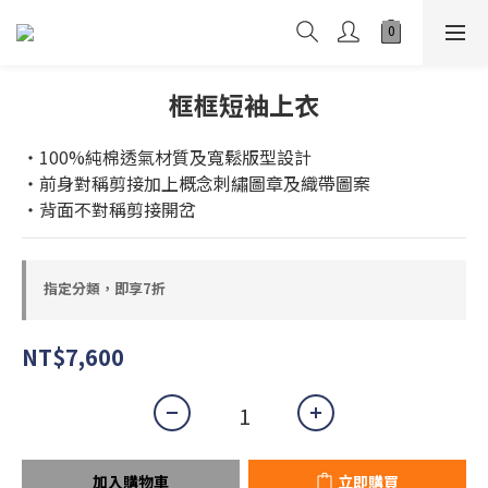
框框短袖上衣
・100%純棉透氣材質及寬鬆版型設計
・前身對稱剪接加上概念刺繡圖章及織帶圖案
・背面不對稱剪接開岔
指定分類，即享7折
NT$7,600
加入購物車
立即購買