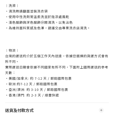
︱洗滌︱
・清洗時請翻面並裝洗衣袋
・使用中性洗劑常溫柔洗並於陰涼處風乾
・淺色服飾與深色服飾分開清洗，以免沾色
・為維持面料質感及色澤，建議交由專業洗衣店清洗。
︱物流︱
台灣的運送約介於五個工作天內送達，依據您選擇的貨運方式會有
所不同。
實際運送日期會依據不同國家有所不同，下面附上國際運送的參考
天數：
・美國/加拿大: 約 7-12 天 / 郵局國際包裹
・歐洲:約7-12 天 / 郵局國際包裹
・亞洲/澳洲: 約 3-10 天 / 郵局國際包裹
・香港/澳門: 約 2-3 天 / 順豐快遞
送貨及付款方式