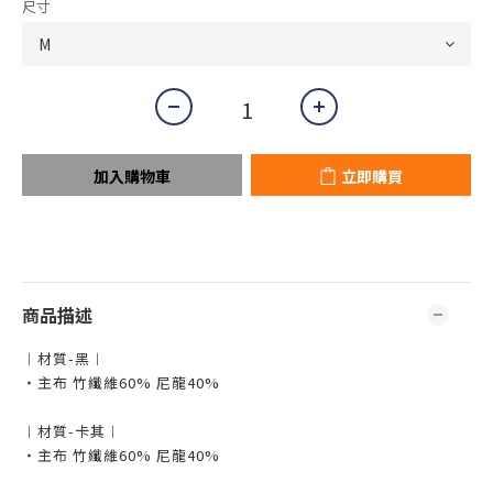
尺寸
加入購物車
立即購買
商品描述
︱材質-黑︱
・主布 竹纖維60% 尼龍40%
︱材質-卡其︱
・主布 竹纖維60% 尼龍40%