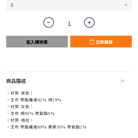
加入購物車
立即購買
商品描述
︱材質-黑色︱
・主布 聚酯纖維81% 棉19%
︱材質-灰色︱
・主布 棉95% 聚氨酯5%
︱材質-格紋︱
・主布 聚酯纖維69% 嫘縈30% 聚氨酯1%