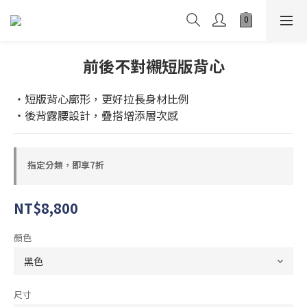
前後不對襯短版背心
・短版背心廓形，更好拉長身材比例
・後背露腰設計，疊搭增添層次感
指定分類，即享7折
NT$8,800
顏色
尺寸